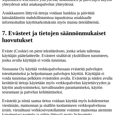
yhteydessä sekä asiakaspalvelun yhteydessä.
Asiakkaaseen liittyviä tietoja voidaan hankkia ja päivittää
lainsäädännön mahdollistamissa tapauksissa asiakkaalle
informoituihin käyttötarkoituksiin myös muista tietolähteistä.
7. Evästeet ja tietojen säännönmukaiset
luovutukset
Eväste (Cookie) on pieni tekstitiedosto, jonka selain tallentaa
käyttäjän päätelaitteelle. Evästeet sisältävät yksilöllisen tunnisteen,
jonka avulla käyttäjiä ei voida tunnistaa.
Sisusauna Oy käyttää verkkopalvelussaan evästeitä palvelujen
toteuttamiseksi ja helpottamaan palvelujen käyttöä. Käyttäjää ei
voida tunnistaa pelkkien evästeiden avulla. Evästeitä ja niiden avulla
kerättäviä tietoja käytetään myös verkkopalvelun käytettävyyden ja
käytön analysoimiseksi, turvallisuuden parantamiseksi, käytön
seurantaan ja palvelun kehittämiseksi.
Evästeitä ja niistä saatua tietoa voidaan käyttää myös kohdennetun
viestinnän, mainonnan ja sisällön tuottamiseen verkkopalvelussa
(esim. vierailtuasi verkkosivustollamme voimme mainostaa aiemmin
katselemiasi tuotteita ja niihin liittyviä muita lisätuotteita