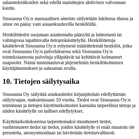
salaustekniikoiden sekä edellä mainittujen aktiivisen valvonnan
kautta.
Sisusauna Oy:n manuaalinen aineisto säilytetään lukitussa tilassa ja
sinne on pääsy vain asiaankuuluvilla henkilöillä.
Henkilötiedot suojataan asiattomalta pääsyltä ja laittomasti tai
vahingossa tapahtuvalta tietojenkäsittelyltä. Henkilötietoja
käsittelevät Sisusauna Oy:n erityisesti määrittelemät henkilöt, jotka
ovat Sisusauna Oy:n palveluksessa sekä Sisusauna Oy:n
toimeksiannosta palveluja ylläpitävät tai kehittävät kolmannet
osapuolet. Nämä tunnistautuvat järjestelmiin henkilökohtaisen
käyttäjätunnuksen ja salasanan avulla.
10. Tietojen säilytysaika
Sisusauna Oy säilyttää asiakastiedot kirjanpitolain edellyttämän
säilytysajan, maksimissaan 10 vuotta. Tiedot ovat Sisusauna Oy:n
toiminnan ja tietojen käyttötarkoitusten kannalta tarpeellisia tietoja ja
niiden käsittelylle on lailliset edellytykset.
Käyttötarkoitukseensa tarpeettomaksi muuttuneet tiedot,
vanhentuneet tiedot tai tiedot, joiden käsittelylle ei enää muutoin ole
perustetta, anonymisoidaan tai hävitetään tietoturvallisesti.