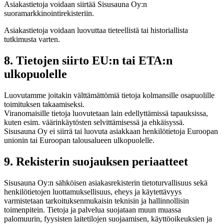
Asiakastietoja voidaan siirtää Sisusauna Oy:n
suoramarkkinointirekisteriin.
Asiakastietoja voidaan luovuttaa tieteellistä tai historiallista
tutkimusta varten.
8. Tietojen siirto EU:n tai ETA:n
ulkopuolelle
Luovutamme joitakin välttämättömiä tietoja kolmansille osapuolille
toimituksen takaamiseksi.
Viranomaisille tietoja luovutetaan lain edellyttämissä tapauksissa,
kuten esim. väärinkäytösten selvittämisessä ja ehkäisyssä.
Sisusauna Oy ei siirrä tai luovuta asiakkaan henkilötietoja Euroopan
unionin tai Euroopan talousalueen ulkopuolelle.
9. Rekisterin suojauksen periaatteet
Sisusauna Oy:n sähköisen asiakasrekisterin tietoturvallisuus sekä
henkilötietojen luottamuksellisuus, eheys ja käytettävyys
varmistetaan tarkoituksenmukaisin teknisin ja hallinnollisin
toimenpitein. Tietoja ja palvelua suojataan muun muassa
palomuurin, fyysisten laitetilojen suojaamisen, käyttöoikeuksien ja