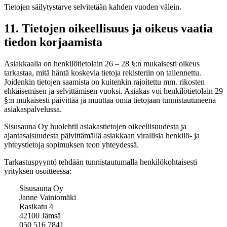
Tietojen säilytystarve selvitetään kahden vuoden välein.
11. Tietojen oikeellisuus ja oikeus vaatia
tiedon korjaamista
Asiakkaalla on henkilötietolain 26 – 28 §:n mukaisesti oikeus
tarkastaa, mitä häntä koskevia tietoja rekisteriin on tallennettu.
Joidenkin tietojen saamista on kuitenkin rajoitettu mm. rikosten
ehkäisemisen ja selvittämisen vuoksi. Asiakas voi henkilötietolain 29
§:n mukaisesti päivittää ja muuttaa omia tietojaan tunnistautuneena
asiakaspalvelussa.
Sisusauna Oy huolehtii asiakastietojen oikeellisuudesta ja
ajantasaisuudesta päivittämällä asiakkaan virallisia henkilö- ja
yhteystietoja sopimuksen teon yhteydessä.
Tarkastuspyyntö tehdään tunnistautumalla henkilökohtaisesti
yrityksen osoitteessa:
Sisusauna Oy
Janne Vainiomäki
Rasikatu 4
42100 Jämsä
050 516 7841