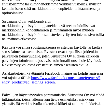
sivustollamme tai kumppaneidemme verkkosivustoilla), sivuston
kehittämiseen sekä markkinointitoimenpiteiden mittaamisessa ja
optimoinnissa.
Sisusauna Oy:n verkkopalvelun
markkinointiyhteistyökumppaneiden evästeet mahdollistavat
markkinoinnin kohdentamisen ja mittaamisen myös muiden
markkinointiyhteistyöhön osallistuvien yritysten internetsivustoilla
ns. mainosverkostossa.
Käyttäjä voi antaa suostumuksensa evästeiden käytölle tai kieltää
sen selaimensa asetuksista. Evästeet ovat tarpeellisia joidenkin
palvelujen toimivuudelle, joten Sisusauna Oy ei takaa kaikkien
palvelujen toimivuutta, jos evästetoiminnallisuus ei ole käytössä.
Rekisteröity voi estää evästeet selaimen asetusten avulla.
Asiakastietojen käyttämistä Facebook-mainosten kohdistamisessa
voi rajoittaa täällä:
https://www.facebook.com/ads/preferences/?
entry_product=ad_settings_screen
.
Palvelujen käytettävyyden parantamiseksi Sisusauna Oy voi tehdä
tutkimuksia, joissa tallennetaan tietoa esimerkiksi asiakkaan
yksittäisellä verkkosivulla tekemistä klikeistä tai hiiren liikkeistä.