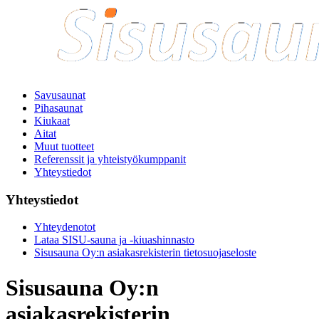
Savusaunat
Pihasaunat
Kiukaat
Aitat
Muut tuotteet
Referenssit ja yhteistyökumppanit
Yhteystiedot
Yhteystiedot
Yhteydenotot
Lataa SISU-sauna ja -kiuashinnasto
Sisusauna Oy:n asiakasrekisterin tietosuojaseloste
Sisusauna Oy:n
asiakasrekisterin