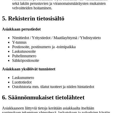
sekä lakiin perustuvien ja viranomaismääräysten mukaisten
velvoitteiden hoitaminen.
5. Rekisterin tietosisältö
Asiakkaan perustiedot
Nimitiedot / Yritystiedot / Maatilayhtymä / Yhdistystieto
Y-tunnus
Postiosoite, postinumero ja -toimipaikka
Laskutusosoite
Puhelinnumero
Sähköpostiosoite
Asiakkaan yksilöivät tunnisteet
Laskunumero
Luottotiedot
Ostohistoria mm. tilatut tuotteet ja niiden hintatiedot
6. Säännönmukaiset tietolähteet
Asiakkaaseen liittyviä tietoja kerätään asiakkaalta itseltään
sopimuksen tekemisen yhteydessä, laskutuksen ja palvelujen käytön