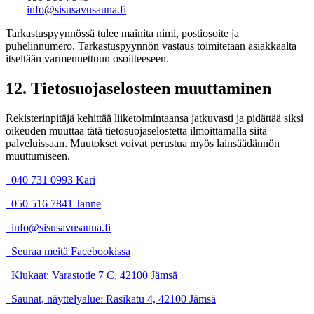
info@sisusavusauna.fi
Tarkastuspyynnössä tulee mainita nimi, postiosoite ja
puhelinnumero. Tarkastuspyynnön vastaus toimitetaan asiakkaalta
itseltään varmennettuun osoitteeseen.
12. Tietosuojaselosteen muuttaminen
Rekisterinpitäjä kehittää liiketoimintaansa jatkuvasti ja pidättää siksi
oikeuden muuttaa tätä tietosuojaselostetta ilmoittamalla siitä
palveluissaan. Muutokset voivat perustua myös lainsäädännön
muuttumiseen.
040 731 0993 Kari
050 516 7841 Janne
info@sisusavusauna.fi
Seuraa meitä Facebookissa
Kiukaat: Varastotie 7 C, 42100 Jämsä
Saunat, näyttelyalue: Rasikatu 4, 42100 Jämsä