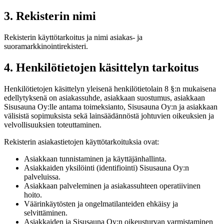
3. Rekisterin nimi
Rekisterin käyttötarkoitus ja nimi asiakas- ja
suoramarkkinointirekisteri.
4. Henkilötietojen käsittelyn tarkoitus
Henkilötietojen käsittelyn yleisenä henkilötietolain 8 §:n mukaisena
edellytyksenä on asiakassuhde, asiakkaan suostumus, asiakkaan
Sisusauna Oy:lle antama toimeksianto, Sisusauna Oy:n ja asiakkaan
välisistä sopimuksista sekä lainsäädännöstä johtuvien oikeuksien ja
velvollisuuksien toteuttaminen.
Rekisterin asiakastietojen käyttötarkoituksia ovat:
Asiakkaan tunnistaminen ja käyttäjänhallinta.
Asiakkaiden yksilöinti (identifiointi) Sisusauna Oy:n
palveluissa.
Asiakkaan palveleminen ja asiakassuhteen operatiivinen
hoito.
Väärinkäytösten ja ongelmatilanteiden ehkäisy ja
selvittäminen.
Asiakkaiden ja Sisusauna Oy:n oikeusturvan varmistaminen