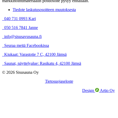
markkinointimateriaalin postiosoite pysyy ennallaan.
Tiedote laskutusosoitteen muutoksesta
040 731 0993 Kari
050 516 7841 Janne
info@sisusavusauna.fi
Seuraa meitä Facebookissa
Kiukaat: Varastotie 7 C, 42100 Jämsä
Saunat, näyttelyalue: Rasikatu 4, 42100 Jämsä
© 2026 Sisusauna Oy
Tietosuojaseloste
Design
Artio Oy