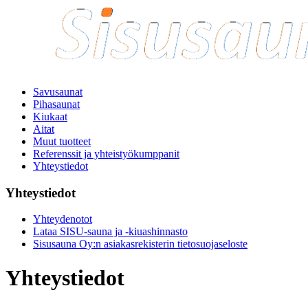
Savusaunat
Pihasaunat
Kiukaat
Aitat
Muut tuotteet
Referenssit ja yhteistyökumppanit
Yhteystiedot
Yhteystiedot
Yhteydenotot
Lataa SISU-sauna ja -kiuashinnasto
Sisusauna Oy:n asiakasrekisterin tietosuojaseloste
Yhteystiedot