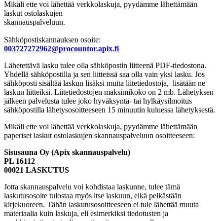
Mikäli ette voi lähettää verkkolaskuja, pyydämme lähettämään
laskut ostolaskujen
skannauspalveluun.
Sähköpostiskannauksen osoite:
003727272962@procountor.apix.fi
Lähetettävä lasku tulee olla sähköpostin liitteenä PDF-tiedostona.
Yhdellä sähköpostilla ja sen liitteissä saa olla vain yksi lasku. Jos
sähköposti sisältää laskun lisäksi muita liitetiedostoja, lisätään ne
laskun liitteiksi. Liitetiedostojen maksimikoko on 2 mb. Lähetyksen
jälkeen palvelusta tulee joko hyväksyntä- tai hylkäysilmoitus
sähköpostilla lähetysosoitteeseen 15 minuutin kuluessa lähetyksestä.
Mikäli ette voi lähettää verkkolaskuja, pyydämme lähettämään
paperiset laskut ostolaskujen skannauspalveluun osoitteeseen:
Sisusauna Oy (Apix skannauspalvelu)
PL 16112
00021 LASKUTUS
Jotta skannauspalvelu voi kohdistaa laskunne, tulee tämä
laskutusosoite tulostaa myös itse laskuun, eikä pelkästään
kirjekuoreen. Tähän laskutusosoitteeseen ei tule lähettää muuta
materiaalia kuin laskuja, eli esimerkiksi tiedotusten ja