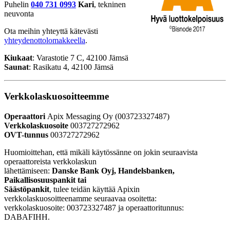
Puhelin
040 731 0993
Kari
, tekninen
neuvonta
Ota meihin yhteyttä kätevästi
yhteydenottolomakkeella
.
Kiukaat
: Varastotie 7 C, 42100 Jämsä
Saunat
: Rasikatu 4, 42100 Jämsä
Verkkolaskuosoitteemme
Operaattori
Apix Messaging Oy (003723327487)
Verkkolaskuosoite
003727272962
OVT-tunnus
003727272962
Huomioittehan, että mikäli käytössänne on jokin seuraavista
operaattoreista verkkolaskun
lähettämiseen:
Danske Bank Oyj, Handelsbanken,
Paikallisosuuspankit tai
Säästöpankit
, tulee teidän käyttää Apixin
verkkolaskuosoitteenamme seuraavaa osoitetta:
verkkolaskuosoite: 003723327487 ja operaattoritunnus:
DABAFIHH.