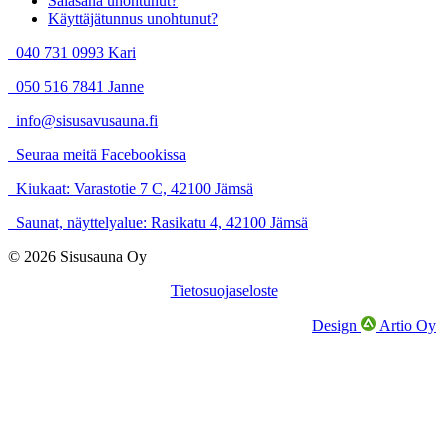
Salasana unohtunut?
Käyttäjätunnus unohtunut?
040 731 0993 Kari
050 516 7841 Janne
info@sisusavusauna.fi
Seuraa meitä Facebookissa
Kiukaat: Varastotie 7 C, 42100 Jämsä
Saunat, näyttelyalue: Rasikatu 4, 42100 Jämsä
© 2026 Sisusauna Oy
Tietosuojaseloste
Design
Artio Oy